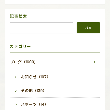
サ
記事検索
イ
ド
メ
ニ
ュ
ー
カテゴリー
ブログ（1600）
お知らせ（107）
その他（139）
スポーツ（14）