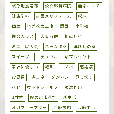
緊急地震速報
公立那賀病院
無垢ベンチ
健康塗料
古民家リフォーム
収納
個室
地盤改良工事
関西
小学校
複合ガラス
大阪万博
相談無料
ミニ四駆大会
ネームタグ
洋風瓦の家
スイーツ
ナテュラル
薪プレゼント
家計に優しい
紀州
リノベ
感謝祭
お風呂
省エネ
ダンネジ
貸し切り
花野
ウッドシェルフ
調湿作用
6寸柱
紀の川市花野
新生活
オガファーアザー
高級旅館
収納工事