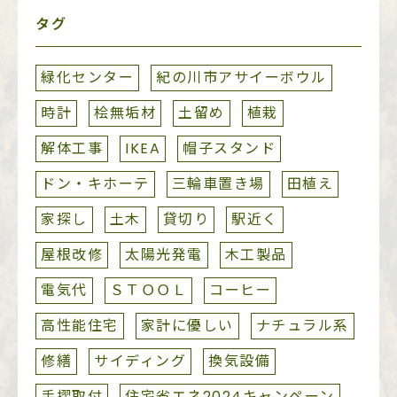
タグ
緑化センター
紀の川市アサイーボウル
時計
桧無垢材
土留め
植栽
解体工事
IKEA
帽子スタンド
ドン・キホーテ
三輪車置き場
田植え
家探し
土木
貸切り
駅近く
屋根改修
太陽光発電
木工製品
電気代
ＳＴＯＯＬ
コーヒー
高性能住宅
家計に優しい
ナチュラル系
修繕
サイディング
換気設備
手摺取付
住宅省エネ2024キャンペーン