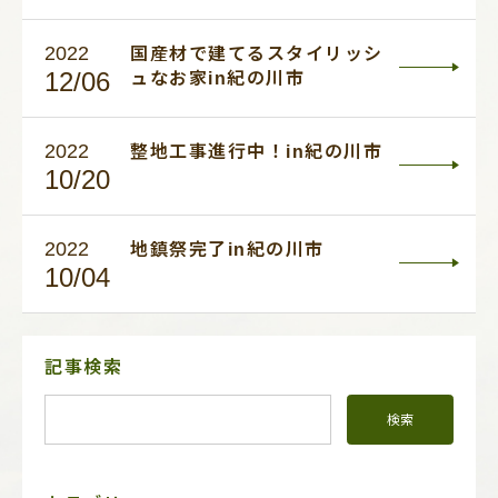
2022
国産材で建てるスタイリッシ
12/06
ュなお家in紀の川市
2022
整地工事進行中！in紀の川市
10/20
2022
地鎮祭完了in紀の川市
10/04
サ
記事検索
イ
ド
メ
ニ
ュ
ー