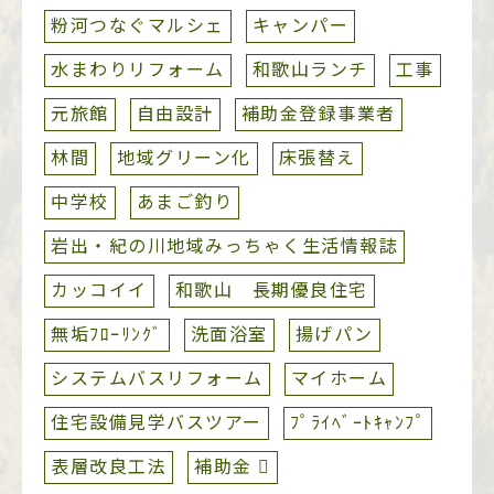
粉河つなぐマルシェ
キャンパー
水まわりリフォーム
和歌山ランチ
工事
元旅館
自由設計
補助金登録事業者
林間
地域グリーン化
床張替え
中学校
あまご釣り
岩出・紀の川地域みっちゃく生活情報誌
カッコイイ
和歌山 長期優良住宅
無垢ﾌﾛｰﾘﾝｸﾞ
洗面浴室
揚げパン
システムバスリフォーム
マイホーム
住宅設備見学バスツアー
ﾌﾟﾗｲﾍﾞｰﾄｷｬﾝﾌﾟ
表層改良工法
補助金 