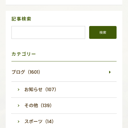
サ
記事検索
イ
ド
メ
ニ
ュ
ー
カテゴリー
ブログ（1601）
お知らせ（107）
その他（139）
スポーツ（14）