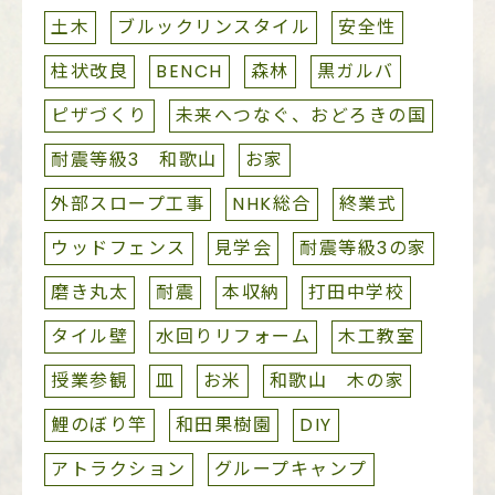
土木
ブルックリンスタイル
安全性
柱状改良
BENCH
森林
黒ガルバ
ピザづくり
未来へつなぐ、おどろきの国
耐震等級3 和歌山
お家
外部スロープ工事
NHK総合
終業式
ウッドフェンス
見学会
耐震等級3の家
磨き丸太
耐震
本収納
打田中学校
タイル壁
水回りリフォーム
木工教室
授業参観
皿
お米
和歌山 木の家
鯉のぼり竿
和田果樹園
DIY
アトラクション
グループキャンプ