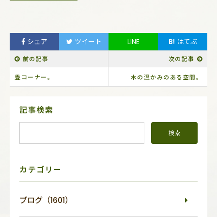
シェア
ツイート
LINE
B!
はてぶ
前の記事
次の記事
畳コーナー。
木の温かみのある空間。
サ
記事検索
イ
ド
メ
ニ
ュ
ー
カテゴリー
ブログ（1601）