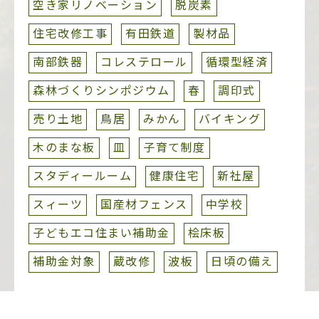
空き家リノベーション
脱炭素
住宅改修工事
有田鉄道
製材品
南部鉄器
コレステロール
循環型経済
森林づくりシンポジウム
春
調印式
売り土地
鳥居
みかん
バイキング
木のまな板
皿
子育て制度
スタディールーム
健康住宅
新社屋
スィーツ
国産材フェンス
中学校
子どもエコ住まい補助金
桧床板
補助金対象
蔵改修
波板
日頃の備え