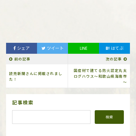
シェア
ツイート
LINE
B!
はてぶ
前の記事
次の記事
国産材で建てる防火認定丸太
読売新聞さんに掲載されまし
ログハウス～和歌山県海南市
た！
～
サ
記事検索
イ
ド
メ
ニ
ュ
ー