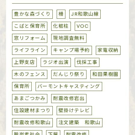
豊かな森づくり
柵
JR和歌山線
こばと保育所
化粧柱
VOC
窓リフォーム
現地調査無料
ライフライン
キャンプ場予約
家電収納
上野支店
ラジオ出演
伐採工事
木のフェンス
だんじり祭り
和田果樹園
保育所
バーモントキャスティング
あまごつかみ
耐震改修岩出
住設建材まつり
壁掛けテレビ
耐震改修和歌山
注文建築 和歌山
脱炭素社会
下屋
耐震改修