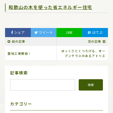
和歌山の木を使った省エネルギー住宅
シェア
ツイート
LINE
B!
はてぶ
前の記事
次の記事
ゆっくりとくつろげる、オー
整地工事開始！
プンテラスのあるアトリエ
サ
記事検索
イ
ド
メ
ニ
ュ
ー
カテゴリー