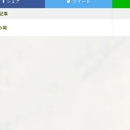
シェア
ツイート
記事
み箱