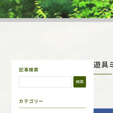
遊具
サ
記事検索
イ
ド
メ
ニ
ュ
ー
カテゴリー