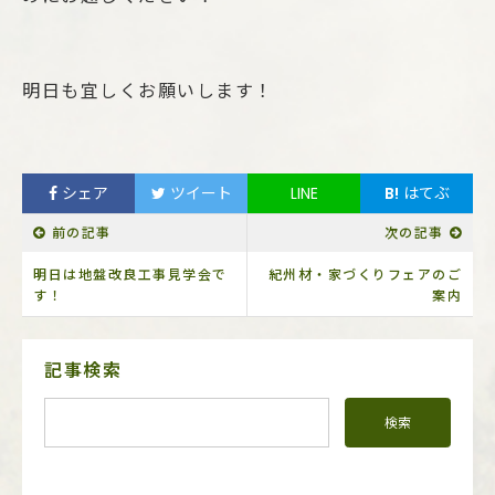
明日も宜しくお願いします！
シェア
ツイート
LINE
B!
はてぶ
前の記事
次の記事
明日は地盤改良工事見学会で
紀州材・家づくりフェアのご
す！
案内
サ
記事検索
イ
ド
メ
ニ
ュ
ー