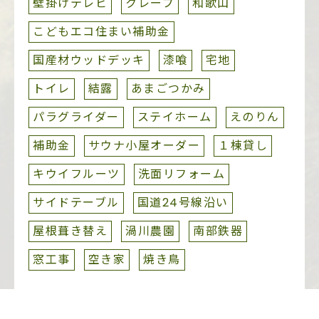
壁掛けテレビ
クレープ
和歌山
こどもエコ住まい補助金
国産材ウッドデッキ
漆喰
宅地
トイレ
結露
あまごつかみ
パラグライダー
ステイホーム
えのりん
補助金
サウナ小屋オーダー
１棟貸し
キウイフルーツ
洗面リフォーム
サイドテーブル
国道24号線沿い
屋根葺き替え
渦川農園
南部鉄器
窓工事
空き家
焼き鳥