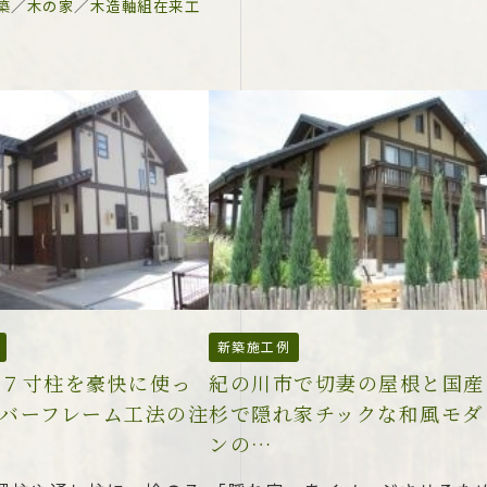
築
／
木の家
／
木造軸組在来工
新築施工例
で７寸柱を豪快に使っ
紀の川市で切妻の屋根と国産
バーフレーム工法の注
杉で隠れ家チックな和風モダ
ンの…