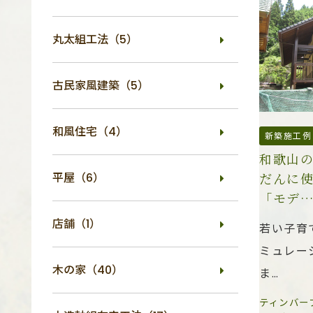
丸太組工法（5）
古民家風建築（5）
和風住宅（4）
新築施工例
和歌山
だんに
平屋（6）
「モデ
店舗（1）
若い子育
ミュレー
木の家（40）
ま…
ティンバー