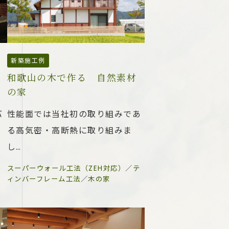
新築施工例
和歌山の木で作る 自然素材
の家
バ
性能面では当社初の取り組みであ
。
る高気密・高断熱に取り組みま
し…
スーパーウォール工法（ZEH対応）
／
テ
ィンバーフレーム工法
／
木の家