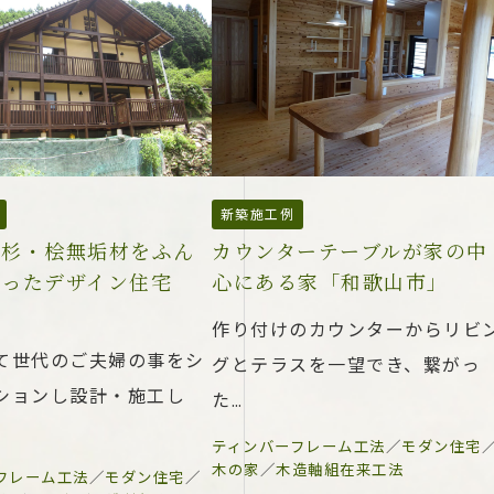
新築施工例
の杉・桧無垢材をふん
カウンターテーブルが家の中
使ったデザイン住宅
心にある家「和歌山市」
…
作り付けのカウンターからリビ
て世代のご夫婦の事をシ
グとテラスを一望でき、繋がっ
ションし設計・施工し
た…
ティンバーフレーム工法
／
モダン住宅
木の家
／
木造軸組在来工法
フレーム工法
／
モダン住宅
／