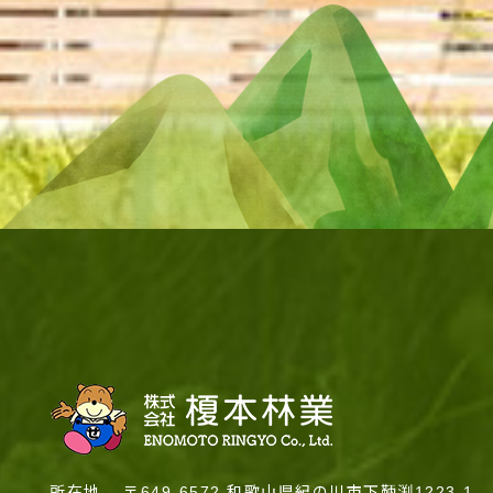
所在地
〒649-6572 和歌山県紀の川市下鞆渕1223-1