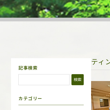
ティ
サ
記事検索
イ
ド
メ
ニ
ュ
ー
カテゴリー