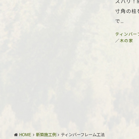
ズバリ！
寸角の柱
で…
ティンバー
／
木の家
HOME
新築施工例
ティンバーフレーム工法