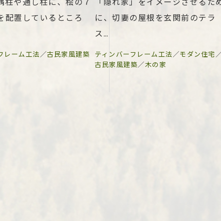
隅柱や通し柱に、桧の７
「隠れ家」をイメージさせるた
を配置しているところ
に、切妻の屋根を玄関前のテラ
ス…
フレーム工法
／
古民家風建築
ティンバーフレーム工法
／
モダン住宅
古民家風建築
／
木の家