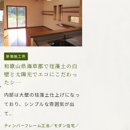
新築施工例
和歌山県海草郡で珪藻土の白
壁と太陽光でエコにこだわっ
たシ…
ン
内部は大壁の珪藻土仕上げになっ
ており、シンプルな雰囲気が出
て…
／
ティンバーフレーム工法
／
モダン住宅
／