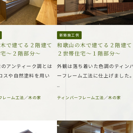
新築施工例
の木で建てる２階建て
和歌山の木で建てる２階建て
住宅～２階部分～
２世帯住宅～１階部分～
階のアンティーク調とは
外観は落ち着いた色調のティン
ロスや自然塗料を用い
ーフレーム工法に仕上げました
…
フレーム工法
／
木の家
ティンバーフレーム工法
／
木の家