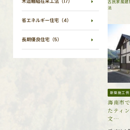
木造軸組在来工法（17）
古民家風建
法
省エネルギー住宅（4）
長期優良住宅（5）
新築施工例
海南市
たティン
文…