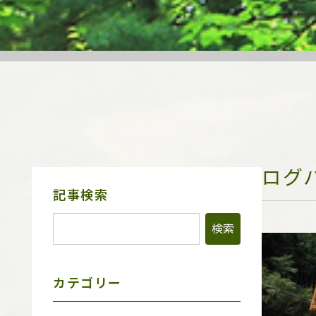
ログ
サ
記事検索
イ
ド
メ
ニ
ュ
ー
カテゴリー