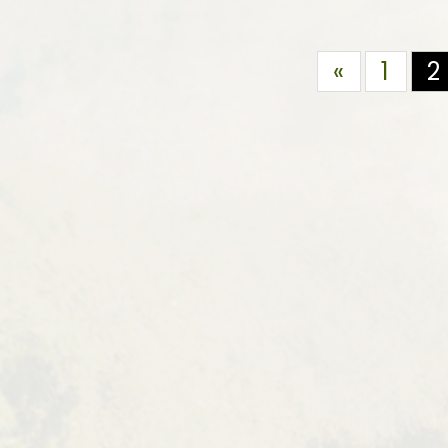
«
1
2