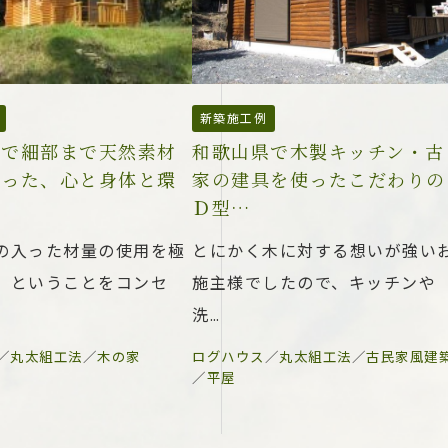
新築施工例
市で細部まで天然素材
和歌山県で木製キッチン・古
わった、心と身体と環
家の建具を使ったこだわりの
Ｄ型…
の入った材量の使用を極
とにかく木に対する想いが強い
。ということをコンセ
施主様でしたので、キッチンや
洗…
／
丸太組工法
／
木の家
ログハウス
／
丸太組工法
／
古民家風建
／
平屋