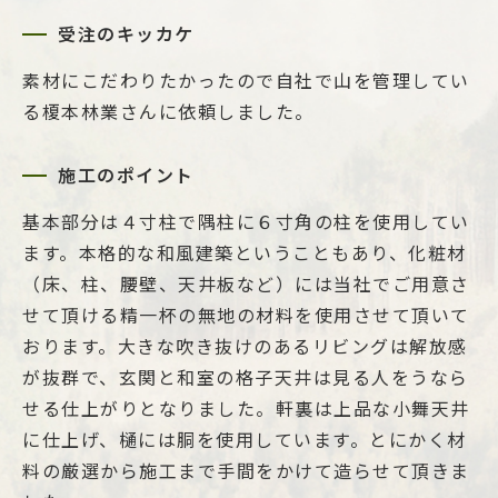
受注のキッカケ
素材にこだわりたかったので自社で山を管理してい
る榎本林業さんに依頼しました。
施工のポイント
基本部分は４寸柱で隅柱に６寸角の柱を使用してい
ます。本格的な和風建築ということもあり、化粧材
（床、柱、腰壁、天井板など）には当社でご用意さ
せて頂ける精一杯の無地の材料を使用させて頂いて
おります。大きな吹き抜けのあるリビングは解放感
が抜群で、玄関と和室の格子天井は見る人をうなら
せる仕上がりとなりました。軒裏は上品な小舞天井
に仕上げ、樋には胴を使用しています。とにかく材
料の厳選から施工まで手間をかけて造らせて頂きま