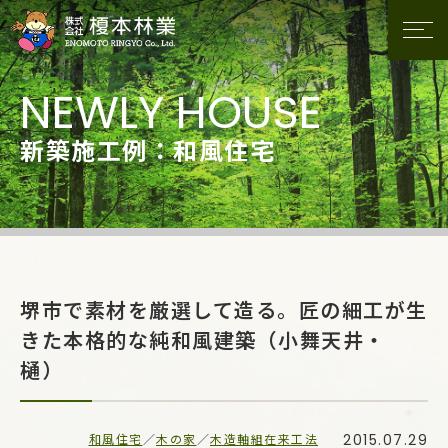
新築施工例：和風住宅
堺市で素材を厳選して造る。匠の細工が生
きた本格的な純和風建築（小舞天井・
樋）
2015.07.29
和風住宅
／
木の家
／
木造軸組在来工法