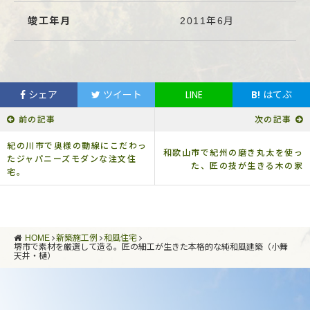
竣工年月
2011年6月
シェア
ツイート
LINE
B!
はてぶ
前の記事
次の記事
紀の川市で奥様の動線にこだわっ
和歌山市で紀州の磨き丸太を使っ
たジャパニーズモダンな注文住
た、匠の技が生きる木の家
宅。
HOME
新築施工例
和風住宅
堺市で素材を厳選して造る。匠の細工が生きた本格的な純和風建築（小舞
天井・樋）