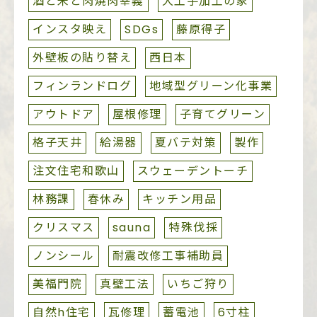
酒と米と肉焼肉幸義
大工手加工の家
インスタ映え
SDGs
藤原得子
外壁板の貼り替え
西日本
フィンランドログ
地域型グリーン化事業
アウトドア
屋根修理
子育てグリーン
格子天井
給湯器
夏バテ対策
製作
注文住宅和歌山
スウェーデントーチ
林務課
春休み
キッチン用品
クリスマス
sauna
特殊伐採
ノンシール
耐震改修工事補助員
美福門院
真壁工法
いちご狩り
自然h住宅
瓦修理
蓄電池
6寸柱