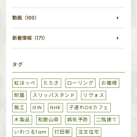
動画（100）
新着情報（171）
タグ
紅ほっぺ
たたき
ローリング
お雛様
耐震
スリッパスタンド
リヴォス
施工
GW
NHK
子連れOKカフェ
木製品
和歌山県
病気予防
二階建て
いわつるfam
打田駅
注文住宅