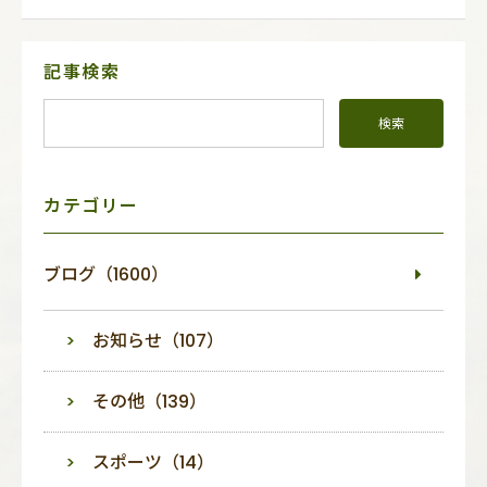
サ
記事検索
イ
ド
メ
ニ
ュ
ー
カテゴリー
ブログ（1600）
お知らせ（107）
その他（139）
スポーツ（14）