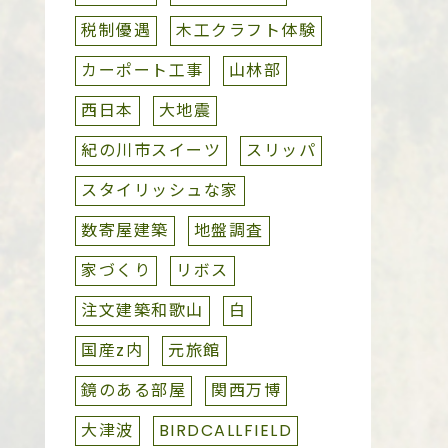
税制優遇
木工クラフト体験
カーポート工事
山林部
西日本
大地震
紀の川市スイーツ
スリッパ
スタイリッシュな家
数寄屋建築
地盤調査
家づくり
リボス
注文建築和歌山
白
国産z内
元旅館
鏡のある部屋
関西万博
大津波
BIRDCALLFIELD