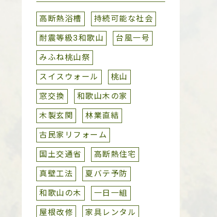
高断熱浴槽
持続可能な社会
耐震等級3和歌山
台風一号
みふね桃山祭
スイスウォール
桃山
窓交換
和歌山木の家
木製玄関
林業直結
古民家リフォーム
国土交通省
高断熱住宅
真壁工法
夏バテ予防
和歌山の木
一日一組
屋根改修
家具レンタル