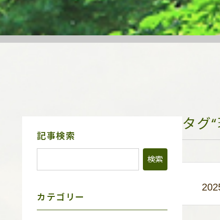
タグ
サ
記事検索
イ
ド
メ
ニ
ュ
202
ー
カテゴリー