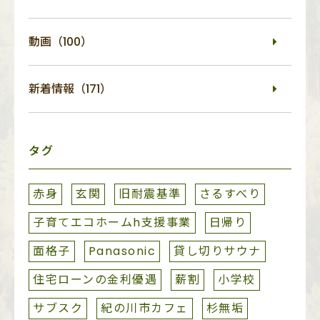
動画（100）
新着情報（171）
タグ
赤身
玄関
旧耐震基準
さるすべり
子育てエコホームh支援事業
日帰り
面格子
Panasonic
貸し切りサウナ
住宅ローンの金利優遇
薪割
小学校
サブスク
紀の川市カフェ
杉無垢