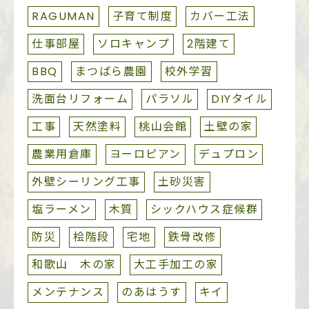
RAGUMAN
子育て制度
カバー工法
仕事部屋
ソロキャンプ
2階建て
BBQ
まつばら農園
校外学習
洗面台リフォーム
パラソル
DIYタイル
工事
天然塗料
桃山会館
土壁の家
農業用倉庫
ヨーロピアン
デュプロン
外壁シーリング工事
土砂災害
塩ラーメン
木質
シックハウス症候群
防災
桧階段
宅地
鉄骨改修
和歌山 木の家
大工手加工の家
メンテナンス
のあはうす
キイ