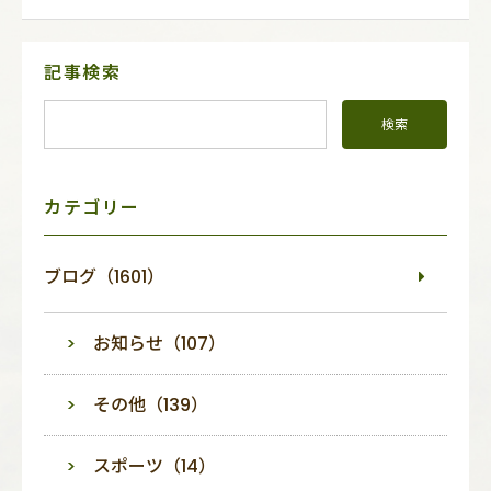
サ
記事検索
イ
ド
メ
ニ
ュ
ー
カテゴリー
ブログ（1601）
お知らせ（107）
その他（139）
スポーツ（14）