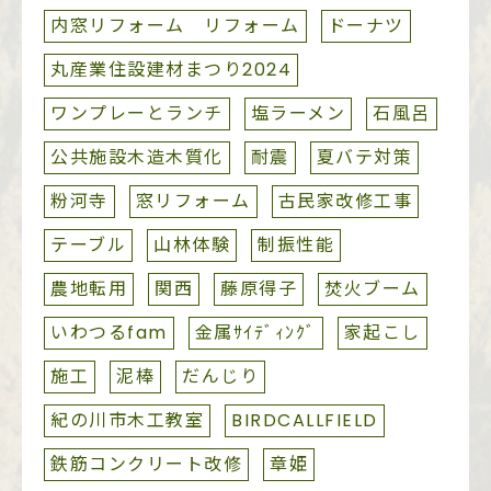
内窓リフォーム リフォーム
ドーナツ
丸産業住設建材まつり2024
ワンプレーとランチ
塩ラーメン
石風呂
公共施設木造木質化
耐震
夏バテ対策
粉河寺
窓リフォーム
古民家改修工事
テーブル
山林体験
制振性能
農地転用
関西
藤原得子
焚火ブーム
いわつるfam
金属ｻｲﾃﾞｨﾝｸﾞ
家起こし
施工
泥棒
だんじり
紀の川市木工教室
BIRDCALLFIELD
鉄筋コンクリート改修
章姫