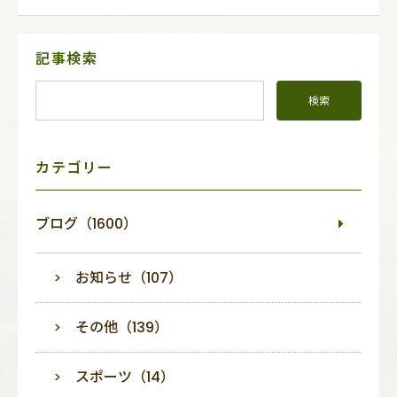
サ
記事検索
イ
ド
メ
ニ
ュ
ー
カテゴリー
ブログ（1600）
お知らせ（107）
その他（139）
スポーツ（14）