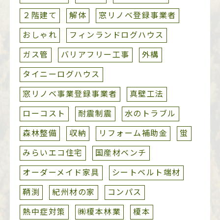
２階建て
解体
窓リノベ登録事業者
おしゃれ
フィンランドログハウス
ガス管
バリアフリー工事
外構
タイニーログハウス
窓リノベ事業登録事業者
真壁工法
ローコスト
耐震制震
水のトラブル
森林整備
収納
リフォーム補助金
蛍
みらいエコ住宅
国産材ベンチ
オーダーメイド家具
シートベルト端材
鞆渕
紀州材の家
コンパス
熱中症対策
㈱榎本林業
榎本