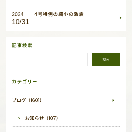
2024
4号特例の縮小の激震
10/31
サ
記事検索
イ
ド
メ
ニ
ュ
ー
カテゴリー
ブログ（1601）
お知らせ（107）