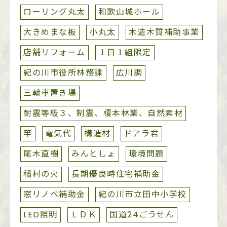
ローリング丸太
和歌山城ホール
大きめまな板
小丸太
木造木質補助事業
店舗リフォーム
１日１組限定
紀の川市役所林務課
広川調
三輪車置き場
耐震等級３、制震、榎本林業、自然素材
竿
電気代
構造材
ドアラ君
尾木直樹
みんとしょ
環境問題
稲村の火
長期優良時住宅補助金
窓リノベ補助金
紀の川市立田中小学校
LED照明
ＬＤＫ
国道24ごうせん