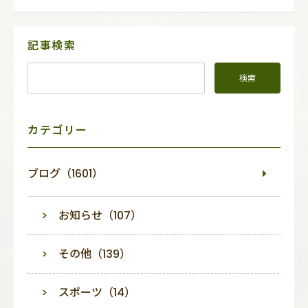
サ
記事検索
イ
ド
メ
ニ
ュ
ー
カテゴリー
ブログ（1601）
お知らせ（107）
その他（139）
スポーツ（14）