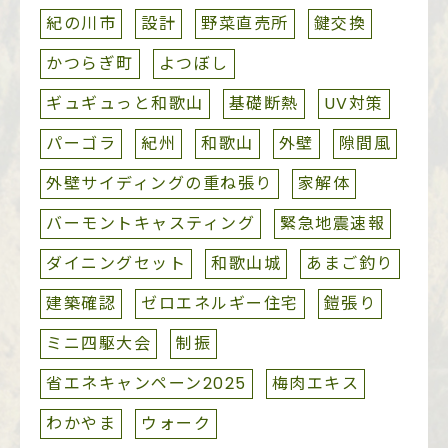
紀の川市
設計
野菜直売所
鍵交換
かつらぎ町
よつぼし
ギュギュっと和歌山
基礎断熱
UV対策
パーゴラ
紀州
和歌山
外壁
隙間風
外壁サイディングの重ね張り
家解体
バーモントキャスティング
緊急地震速報
ダイニングセット
和歌山城
あまご釣り
建築確認
ゼロエネルギー住宅
鎧張り
ミニ四駆大会
制振
省エネキャンペーン2025
梅肉エキス
わかやま
ウォーク