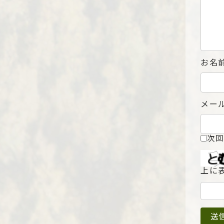
お名
メー
次回
上に