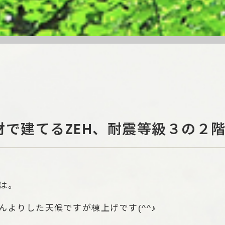
材で建てるZEH、耐震等級３の２階
は。
んよりした天候ですが棟上げです(^^♪