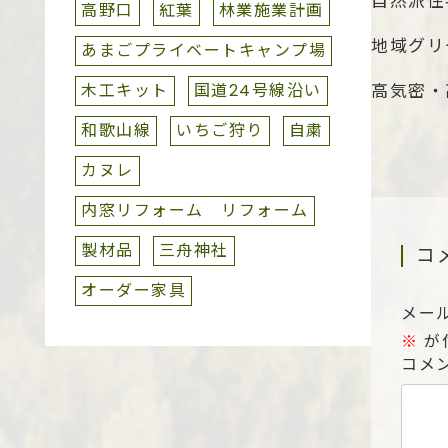
自然派住
高野口
紅葉
林業施業計画
地域グリ
あまごプライベートキャンプ場
木工キット
国道24号線沿い
高気密・
和歌山線
いちご狩り
自粛
カヌレ
内窓リフォーム リフォーム
製材品
三舟神社
コ
オーダー家具
メー
※
が
コメ