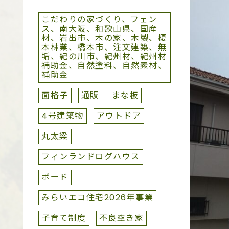
こだわりの家づくり、フェン
ス、南大阪、和歌山県、国産
材、岩出市、木の家、木製、榎
本林業、橋本市、注文建築、無
垢、紀の川市、紀州材、紀州材
補助金、自然塗料、自然素材、
補助金
面格子
通販
まな板
4号建築物
アウトドア
丸太梁
フィンランドログハウス
ボード
みらいエコ住宅2026年事業
子育て制度
不良空き家