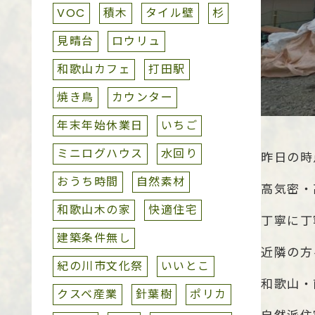
VOC
積木
タイル壁
杉
見晴台
ロウリュ
和歌山カフェ
打田駅
焼き鳥
カウンター
年末年始休業日
いちご
ミニログハウス
水回り
昨日の時
おうち時間
自然素材
高気密・
和歌山木の家
快適住宅
丁寧に丁
建築条件無し
近隣の方
紀の川市文化祭
いいとこ
和歌山・
クスベ産業
針葉樹
ポリカ