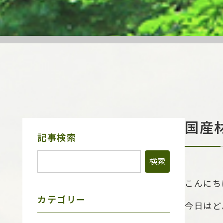
国産
サ
記事検索
イ
ド
メ
ニ
ュ
こんにち
ー
カテゴリー
今日はど