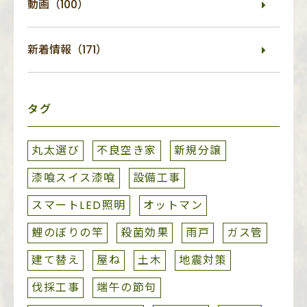
動画（100）
新着情報（171）
タグ
丸太選び
不良空き家
新規分譲
漆喰スイス漆喰
設備工事
スマートLED照明
オットマン
鯉のぼりの竿
殺菌効果
雨戸
ガス管
建て替え
屋ね
土木
地震対策
伐採工事
端午の節句