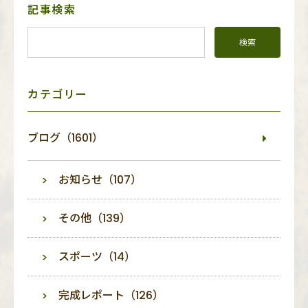
サ
記事検索
イ
ド
メ
ニ
ュ
ー
カテゴリー
ブログ（1601）
お知らせ（107）
その他（139）
スポーツ（14）
完成レポート（126）