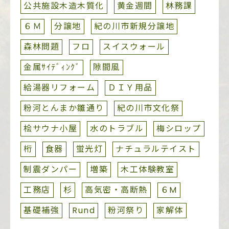
公共施設木造木質化
黄金週間
林務課
６Ｍ
分譲地
紀の川市新規分譲地
森林問題
フロ
スイスウォール
金属ｻｲﾃﾞｨﾝｸﾞ
隙間風
給湯器リフォーム
ＤＩＹ用品
粉河とんまか雛通り
紀の川市文化祭
桧サウナ小屋
水のトラブル
梅シロップ
桁
食器
蛍光灯
ナチュラルテイスト
制震ダンパー
増築
木工体験教室
工務店
杉
高気密・高断熱
６M
基礎補強
Rund
粉河祭り
家解体