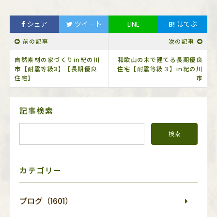
シェア
ツイート
LINE
B!
はてぶ
前の記事
次の記事
自然素材の家づくりin紀の川
和歌山の木で建てる長期優良
市【耐震等級3】【長期優良
住宅【耐震等級３】in紀の川
住宅】
市
サ
記事検索
イ
ド
メ
ニ
ュ
ー
カテゴリー
ブログ（1601）