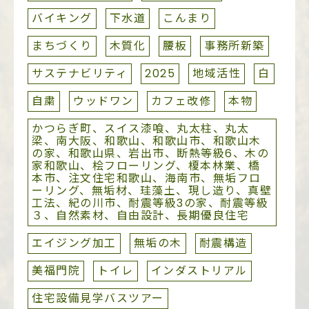
バイキング
下水道
こんまり
まちづくり
木質化
腰板
事務所新築
サステナビリティ
2025
地域活性
白
自粛
ウッドワン
カフェ改修
本物
かつらぎ町、スイス漆喰、丸太柱、丸太
梁、南大阪、和歌山、和歌山市、和歌山木
の家、和歌山県、岩出市、断熱等級6、木の
家和歌山、桧フローリング、榎本林業、橋
本市、注文住宅和歌山、海南市、無垢フロ
ーリング、無垢材、珪藻土、現し造り、真壁
工法、紀の川市、耐震等級3の家、耐震等級
３、自然素材、自由設計、長期優良住宅
エイジング加工
無垢の木
耐震構造
美福門院
トイレ
インダストリアル
住宅設備見学バスツアー